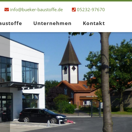
info@bueker-baustoffe.de
05232-97670
austoffe
Unternehmen
Kontakt