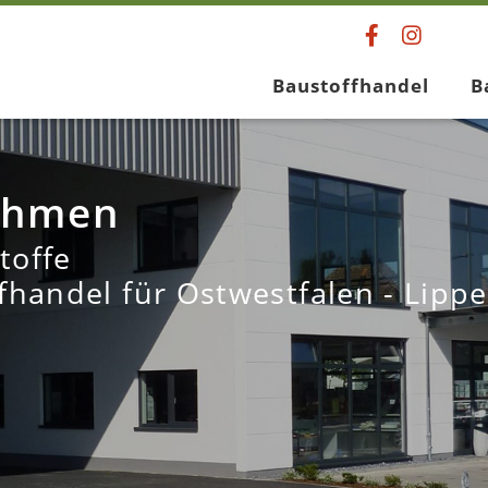
Baustoffhandel
B
ehmen
toffe
fhandel für Ostwestfalen - Lippe